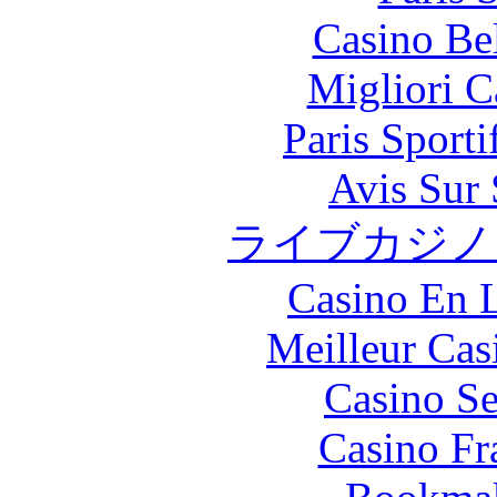
Casino Be
Migliori 
Paris Sporti
Avis Sur
ライブカジノ
Casino En L
Meilleur Cas
Casino S
Casino Fr