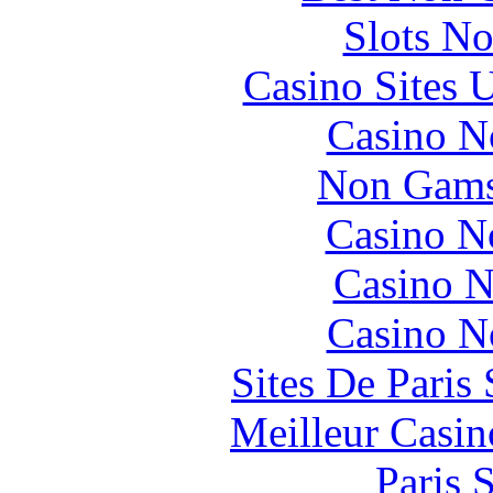
Slots N
Casino Sites
Casino N
Non Gams
Casino N
Casino N
Casino N
Sites De Paris
Meilleur Casin
Paris 