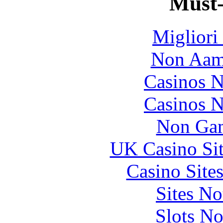
Must-
Migliori
Non Aam
Casinos 
Casinos 
Non Gam
UK Casino Si
Casino Site
Sites N
Slots N